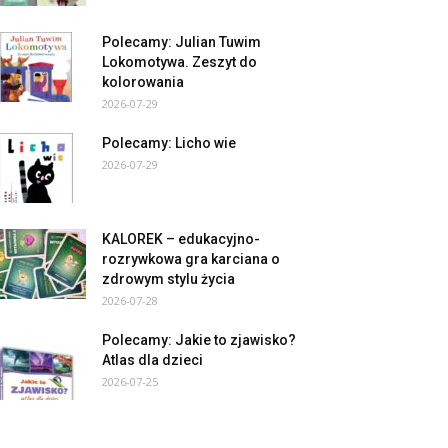
Polecamy: Julian Tuwim
Lokomotywa. Zeszyt do
kolorowania
2026-07-29
Polecamy: Licho wie
2026-07-29
KALOREK – edukacyjno-
rozrywkowa gra karciana o
zdrowym stylu życia
2026-07-28
Polecamy: Jakie to zjawisko?
Atlas dla dzieci
2026-07-25