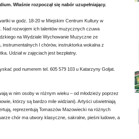
dium. Właśnie rozpoczął się nabór uzupełniający.
wartki w godz. 18-20 w Miejskim Centrum Kultury w
7. Nad rozwojem ich talentów muzycznych czuwa
Łódzkiego na Wydziale Wychowanie Muzyczne ze
 instrumentalnych I chórów, instruktorka wokalna z
a. Udział w zajęciach jest bezpłatny.
yskać pod numerem tel. 605 579 103 u Katarzyny Goljat.
ewają w nim osoby w różnym wieku – od młodzieży poprzez
owie, którzy są bardzo mile widziani). Artyści uświetniają
ertują, reprezentują Tomaszów Mazowiecki na różnych
arze chór ma utwory klasyczne, sakralne, pieśni ludowe, a