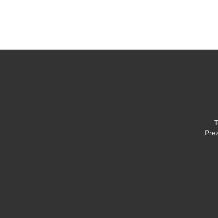
T
Prez