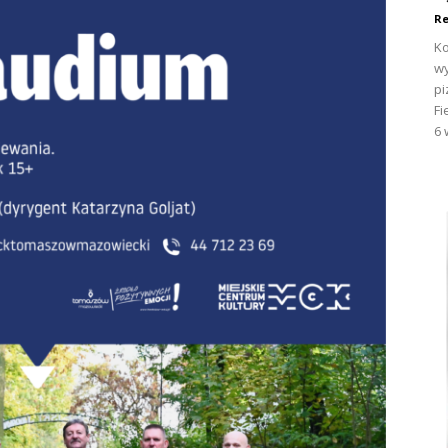
Re
Ko
wy
pi
Fi
6 