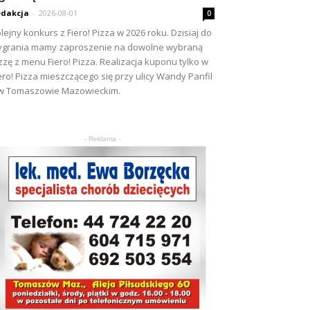
dakcja
-
2026-08-01
0
lejny konkurs z Fiero! Pizza w 2026 roku. Dzisiaj do
grania mamy zaproszenie na dowolne wybraną
zzę z menu Fiero! Pizza. Realizacja kuponu tylko w
ero! Pizza mieszczącego się przy ulicy Wandy Panfil
w Tomaszowie Mazowieckim.
- Reklama -