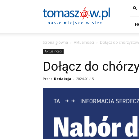
Tomaszów
Mazowiecki
–
portal
H
miejski
Strona główna
Aktualności
Dołącz do chórzystów
Aktualności
Dołącz do chórz
Przez
Redakcja
-
2024-01-15