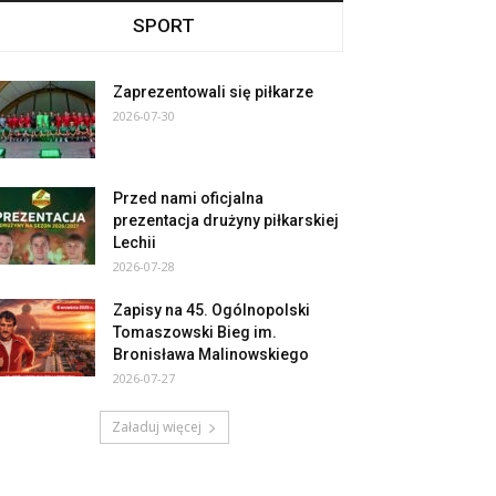
SPORT
Zaprezentowali się piłkarze
2026-07-30
Przed nami oficjalna
prezentacja drużyny piłkarskiej
Lechii
2026-07-28
Zapisy na 45. Ogólnopolski
Tomaszowski Bieg im.
Bronisława Malinowskiego
2026-07-27
Załaduj więcej