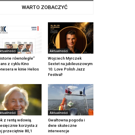
WARTO ZOBACZYĆ
ktualności
Aktualności
istorie równoległe”
Wojciech Myrczek
ans z cyklu Kino
Sextet na jubileuszowym
nesera w kinie Helios
10. Love Polish Jazz
Festival!
ktualności
Aktualności
k z rentą wdowią.
Gwałtowna pogoda i
esięcznie korzysta z
dwie skuteczne
ej przeciętnie 80,1
interwencje