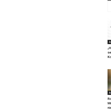
A
„H
se
Ko
A
Ro
Mi
ni