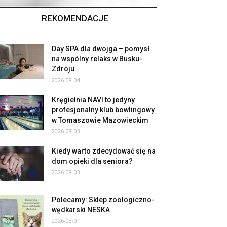
REKOMENDACJE
Day SPA dla dwojga – pomysł
na wspólny relaks w Busku-
Zdroju
2026-08-04
Kręgielnia NAVI to jedyny
profesjonalny klub bowlingowy
w Tomaszowie Mazowieckim
2026-08-03
Kiedy warto zdecydować się na
dom opieki dla seniora?
2026-08-03
Polecamy: Sklep zoologiczno-
wędkarski NESKA
2026-08-01