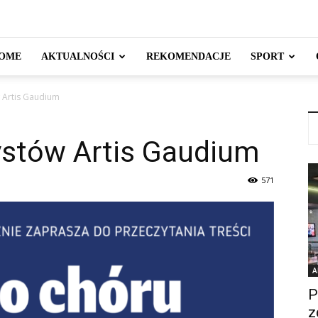
OME
AKTUALNOŚCI
REKOMENDACJE
SPORT
 Artis Gaudium
ystów Artis Gaudium
571
A
P
z