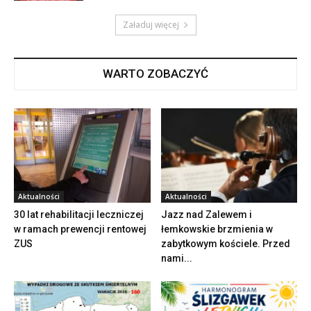
Załaduj więcej
WARTO ZOBACZYĆ
Aktualności
Aktualności
30 lat rehabilitacji leczniczej
Jazz nad Zalewem i
w ramach prewencji rentowej
łemkowskie brzmienia w
ZUS
zabytkowym kościele. Przed
nami...