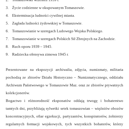
3. Życie codzienne w okupowanym Tomaszowie.
4. Eksterminacja ludności cywilnej miasta.
5. Zagłada ludności żydowskiej w Tomaszowie.
6. Tomaszowianie w szeregach Ludowego Wojska Polskiego.
7. Tomaszowianie w szeregach Polskich Sił Zbrojnych na Zachodzie.
8. Ruch oporu 1939 – 1945.
9. Radziecka ofensywa zimowa 1945 r.
Prezentowane na ekspozycji archiwalia, zdjęcia, numizmaty, militaria
pochodzą ze zbiorów Działu Historyczno – Numizmatycznego, oddziału
Archiwum Państwowego w Tomaszowie Maz. oraz ze zbiorów prywatnych
kolekcjonerów.
Bogactwo i różnorodność eksponatów oddają trwogę i bohaterstwo
tamtych dni, przybliżają sylwetki setek tomaszowian – więźniów obozów
koncentracyjnych, ofiar egzekucji, partyzantów, konspiratorów, żołnierzy
regularnych formacji wojskowych, tych wszystkich bohaterów, którzy