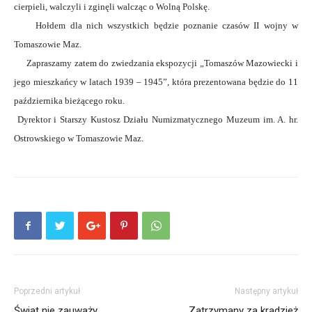
cierpieli, walczyli i zginęli walcząc o Wolną Polskę.
Hołdem dla nich wszystkich będzie poznanie czasów II wojny w
Tomaszowie Maz.
Zapraszamy zatem do zwiedzania ekspozycji „Tomaszów Mazowiecki i
jego mieszkańcy w latach 1939 – 1945”, która prezentowana będzie do 11
października bieżącego roku.
Dyrektor i Starszy Kustosz Działu Numizmatycznego Muzeum im. A. hr.
Ostrowskiego w Tomaszowie Maz.
Poprzedni artykuł
Następny artykuł
Świat nie zauważy
Zatrzymany za kradzież