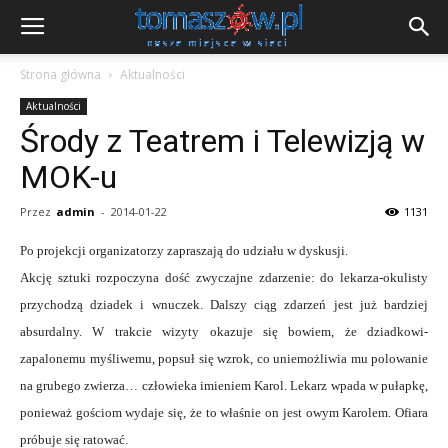
Strona główna
Aktualności
Aktualności
Środy z Teatrem i Telewizją w
MOK-u
Przez
admin
-
2014-01-22
1131
Po projekcji organizatorzy zapraszają do udziału w dyskusji.
Akcję sztuki rozpoczyna dość zwyczajne zdarzenie: do lekarza-okulisty
przychodzą dziadek i wnuczek. Dalszy ciąg zdarzeń jest już bardziej
absurdalny. W trakcie wizyty okazuje się bowiem, że dziadkowi-
zapalonemu myśliwemu, popsuł się wzrok, co uniemożliwia mu polowanie
na grubego zwierza… człowieka imieniem Karol. Lekarz wpada w pułapkę,
ponieważ gościom wydaje się, że to właśnie on jest owym Karolem. Ofiara
próbuje się ratować.