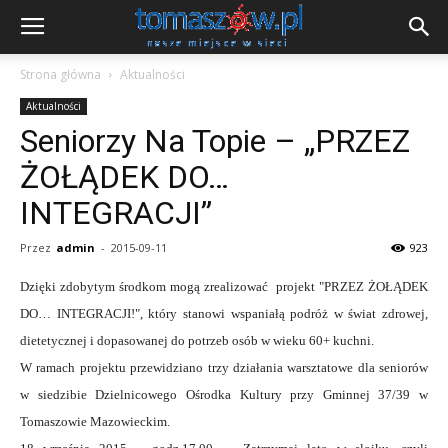
Strona główna
Aktualności
Aktualności
Seniorzy Na Topie – „PRZEZ
ŻOŁĄDEK DO…
INTEGRACJI”
Przez
admin
-
2015-09-11
923
Dzięki zdobytym środkom mogą zrealizować projekt "PRZEZ ŻOŁĄDEK
DO… INTEGRACJI!", który stanowi wspaniałą podróż w świat zdrowej,
dietetycznej i dopasowanej do potrzeb osób w wieku 60+ kuchni.
W ramach projektu przewidziano trzy działania warsztatowe dla seniorów
w siedzibie Dzielnicowego Ośrodka Kultury przy Gminnej 37/39 w
Tomaszowie Mazowieckim.