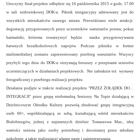
Uroczysty finał projektu odbędzie się 16 października 2015 o godz. 17.00
w sali widowiskowej DOK-u. Piknik integracyjny adresowany jest do
wszystkich mieszkańców naszego miasta. Przewidziano wiele atrakcji:
degustację przygotowanych przez uczestników warsztatów potraw, pokaz
barmański, któremu towarzyszyć będzie nauka przygotowywania
barwnych bezalkoholowych napojów. Podczas pikniku w formie
multimedialnej zostanie zaprezentowany przebieg warsztatów. Wszyscy
przybyli tego dnia do DOK-u otrzymają broszury z przepisami seniorów
uczestniczących w działaniach projektowych. Nie zabraknie też wystawy
fotograficznej z przebiegu realizacji projektu.
Działania podjęte w trakcie realizacji projektu "PRZEZ ŻOŁĄDEK DO…
INTEGRACJI" przez grupę nieformalną Seniorzy Na Topie działającą w
Dzielnicowym Ośrodku Kultury pozwolą zbudować grupę integracyjną
osób 60+, współdziałającą ze sobą, kształtującą wśród mieszkańców
Białobrzegów, jednej z najstarszych dzielnic Tomaszowa Maz., ideę
wartości seniora jako osoby potrzebnej i docenianej przez młodsze
pokolenie, a także realizującej własne pasje i zainteresowania.