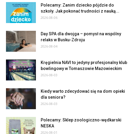
Polecamy: Zanim dziecko pójdzie do
szkoły. Jak pokonać trudności z nauką...
2026-08-06
Day SPA dla dwojga – pomysł na wspólny
relaks w Busku-Zdroju
2026-08-04
Kręgielnia NAVI to jedyny profesjonalny klub
bowlingowy w Tomaszowie Mazowieckim
2026-08-03
Kiedy warto zdecydować się na dom opieki
dla seniora?
2026-08-03
Polecamy: Sklep zoologiczno-wędkarski
NESKA
2026-08-01