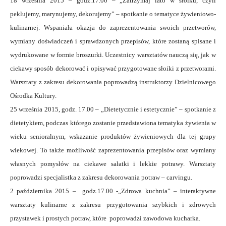
18 września 2015 – godz.17.00 – „Zatrzymaj lato w słoiku, czyli
peklujemy, marynujemy, dekorujemy” – spotkanie o tematyce żywieniowo-
kulinarnej. Wspaniała okazja do zaprezentowania swoich przetworów,
wymiany doświadczeń i sprawdzonych przepisów, które zostaną spisane i
wydrukowane w formie broszurki. Uczestnicy warsztatów nauczą się, jak w
ciekawy sposób dekorować i opisywać przygotowane słoiki z przetworami.
Warsztaty z zakresu dekorowania poprowadzą instruktorzy Dzielnicowego
Ośrodka Kultury.
25 września 2015, godz. 17.00 – „Dietetycznie i estetycznie” – spotkanie z
dietetykiem, podczas którego zostanie przedstawiona tematyka żywienia w
wieku senioralnym, wskazanie produktów żywieniowych dla tej grupy
wiekowej. To także możliwość zaprezentowania przepisów oraz wymiany
własnych pomysłów na ciekawe sałatki i lekkie potrawy. Warsztaty
poprowadzi specjalistka z zakresu dekorowania potraw – carvingu.
2 października 2015 – godz.17.00 -„Zdrowa kuchnia” – interaktywne
warsztaty kulinarne z zakresu przygotowania szybkich i zdrowych
przystawek i prostych potraw, które poprowadzi zawodowa kucharka.