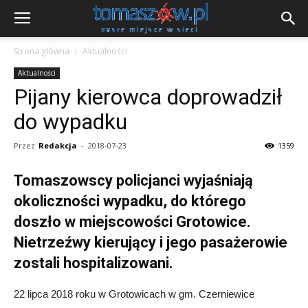
Strona główna
Aktualności
Aktualności
Pijany kierowca doprowadził
do wypadku
Przez
Redakcja
-
2018-07-23
1359
Tomaszowscy policjanci wyjaśniają
okoliczności wypadku, do którego
doszło w miejscowości Grotowice.
Nietrzeźwy kierujący i jego pasażerowie
zostali hospitalizowani.
22 lipca 2018 roku w Grotowicach w gm. Czerniewice