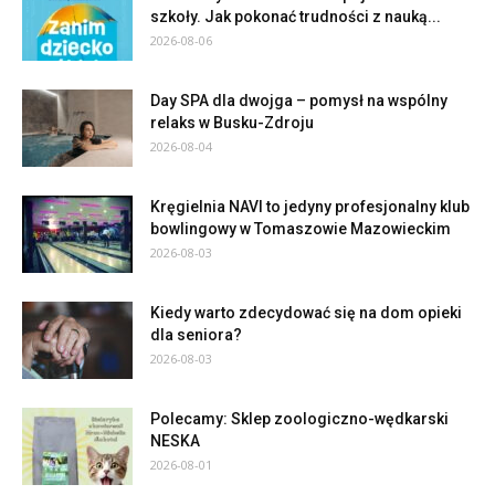
szkoły. Jak pokonać trudności z nauką...
2026-08-06
Day SPA dla dwojga – pomysł na wspólny
relaks w Busku-Zdroju
2026-08-04
Kręgielnia NAVI to jedyny profesjonalny klub
bowlingowy w Tomaszowie Mazowieckim
2026-08-03
Kiedy warto zdecydować się na dom opieki
dla seniora?
2026-08-03
Polecamy: Sklep zoologiczno-wędkarski
NESKA
2026-08-01