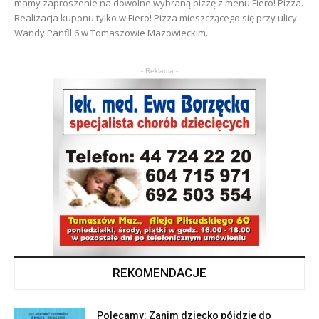
mamy zaproszenie na dowolne wybraną pizzę z menu Fiero! Pizza.
Realizacja kuponu tylko w Fiero! Pizza mieszczącego się przy ulicy
Wandy Panfil 6 w Tomaszowie Mazowieckim.
- Reklama -
REKOMENDACJE
Polecamy: Zanim dziecko pójdzie do