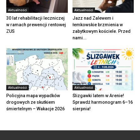
Aktualności
Aktualności
30 lat rehabilitacji leczniczej
Jazz nad Zalewem i
w ramach prewencji rentowej
łemkowskie brzmienia w
ZUS
zabytkowym kościele. Przed
nami...
Aktualności
Aktualności
Policyjna mapa wypadków
Ślizgawki latem w Arenie!
drogowych ze skutkiem
Sprawdź harmonogram 6–16
śmiertelnym – Wakacje 2026
sierpnia!