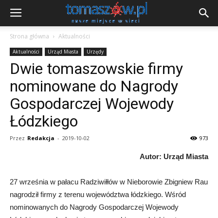
Strona główna
Aktualności
Aktualności
Urząd Miasta
Urzędy
Dwie tomaszowskie firmy
nominowane do Nagrody
Gospodarczej Wojewody
Łódzkiego
Przez
Redakcja
-
2019-10-02
973
Autor: Urząd Miasta
27 września w pałacu Radziwiłłów w Nieborowie Zbigniew Rau
nagrodził firmy z terenu województwa łódzkiego. Wśród
nominowanych do Nagrody Gospodarczej Wojewody