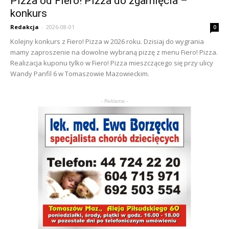
Pizza od Fiero! Pizza do zgarnięcia –
konkurs
Redakcja
-
2026-08-01
0
Kolejny konkurs z Fiero! Pizza w 2026 roku. Dzisiaj do wygrania
mamy zaproszenie na dowolne wybraną pizzę z menu Fiero! Pizza.
Realizacja kuponu tylko w Fiero! Pizza mieszczącego się przy ulicy
Wandy Panfil 6 w Tomaszowie Mazowieckim.
- Reklama -