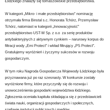
Łódzkiego znalazły się tomaszowskie przedsiębiorstwa.
W kategorii „Mikro- i małe przedsiębiorstwo” nominację
otrzymała firma Binstal s.c. Honorata Tchórz, Przemysław
Tchórz, natomiast w kategorii „Innowacyjność”
przedsiębiorstwo UST-M Sp. z o.o za serię produktów
antybakteryjnych z aktywnym cynkiem – narurowy korpus do
filtracji wody „Emi Protect” i wkład filtrujący „PS Protect”.
Gratulujemy wyróżnień i życzymy sukcesów w rozwoju
gospodarczym.
W tym roku Nagroda Gospodarcza Wojewody Łódzkiego była
przyznawana już po raz szesnasty. W konkursie zostały
wyróżnione firmy, które przyczyniły się do rozwoju i
unowocześnienia gospodarki województwa łódzkiego.
Zgłoszenia oceniała kapituła składająca się z przedstawicieli
świata nauki, organizacji gospodarczych i społecznych,
szefowie instytucji publicznych i mediów.