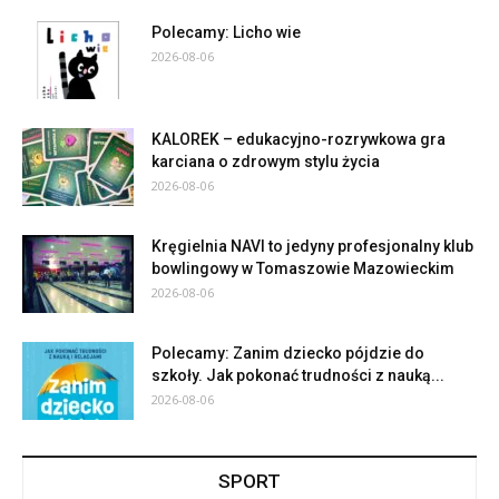
Polecamy: Licho wie
2026-08-06
KALOREK – edukacyjno-rozrywkowa gra
karciana o zdrowym stylu życia
2026-08-06
Kręgielnia NAVI to jedyny profesjonalny klub
bowlingowy w Tomaszowie Mazowieckim
2026-08-06
Polecamy: Zanim dziecko pójdzie do
szkoły. Jak pokonać trudności z nauką...
2026-08-06
SPORT