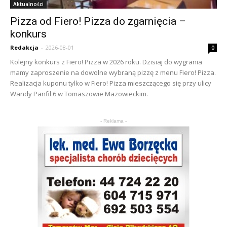
Aktualności
Pizza od Fiero! Pizza do zgarnięcia –
konkurs
Redakcja
-
2026-08-01
0
Kolejny konkurs z Fiero! Pizza w 2026 roku. Dzisiaj do wygrania
mamy zaproszenie na dowolne wybraną pizzę z menu Fiero! Pizza.
Realizacja kuponu tylko w Fiero! Pizza mieszczącego się przy ulicy
Wandy Panfil 6 w Tomaszowie Mazowieckim.
- Reklama -