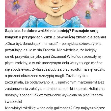
Sądzicie, że dobre wróżki nie istnieją? Poznajcie serię
książek o przygodach Zuzi! Z pewnością zmienicie zdanie!
„Chcę być dorosła jak mamusia” – pomyślała dziewczynka,
przytulając czule misia Fredzia. Nie wiedziała, że kolejny
ranek przywita już jako pani Zuzanna! W końcu nadeszły jej
piąte urodziny, a w tak uroczystym dniu wszystkiego można
się spodziewać. Zwłaszcza gdy za przyjaciółki ma się wróżki,
a prezent okraszono szczyptą magii. Zuzia szybko
zrozumiała, że obdarowano ją… spełnionym marzeniem! Bez
zastanowienia założyła mamine pantofelki i zabrała Hultaja na
dostojny spacer. Jakież zdziwienie wywołała na placu zabaw
i w szkole!
Kto włożył różdżkę w ten cały galimatias? Czy najpyszniejsze