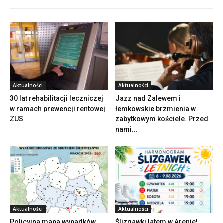
Aktualności
Aktualności
30 lat rehabilitacji leczniczej
Jazz nad Zalewem i
w ramach prewencji rentowej
łemkowskie brzmienia w
ZUS
zabytkowym kościele. Przed
nami...
Aktualności
Aktualności
Policyjna mapa wypadków
Ślizgawki latem w Arenie!