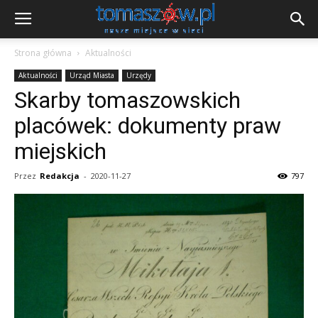
Strona główna
Aktualności
Aktualności
Urząd Miasta
Urzędy
Skarby tomaszowskich
placówek: dokumenty praw
miejskich
Przez
Redakcja
-
2020-11-27
797