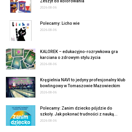
Zeszyt do kolorowania
2026-08-06
Polecamy: Licho wie
2026-08-06
KALOREK – edukacyjno-rozrywkowa gra
karciana o zdrowym stylu życia
2026-08-06
Kręgielnia NAVI to jedyny profesjonalny klub
bowlingowy w Tomaszowie Mazowieckim
2026-08-06
Polecamy: Zanim dziecko pójdzie do
szkoły. Jak pokonać trudności z nauką...
2026-08-06