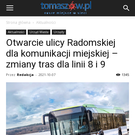
Strona główna
Aktualności
Aktualności
Urząd Miasta
Urzędy
Otwarcie ulicy Radomskiej
dla komunikacji miejskiej –
zmiany tras dla linii 8 i 9
Przez
Redakcja
-
2021-10-07
1345