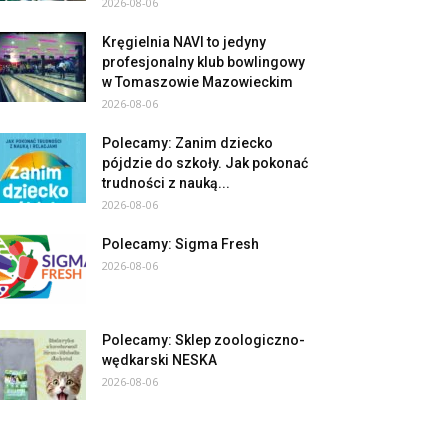
2026-08-06
Kręgielnia NAVI to jedyny
profesjonalny klub bowlingowy
w Tomaszowie Mazowieckim
2026-08-06
Polecamy: Zanim dziecko
pójdzie do szkoły. Jak pokonać
trudności z nauką...
2026-08-06
Polecamy: Sigma Fresh
2026-08-06
Polecamy: Sklep zoologiczno-
wędkarski NESKA
2026-08-06