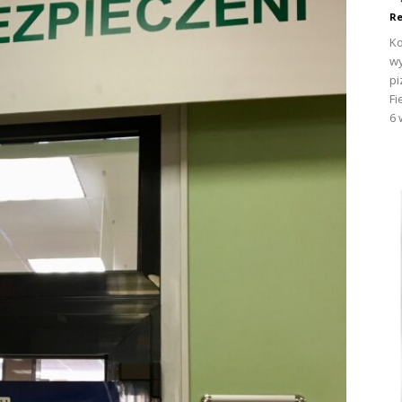
Re
Ko
wy
pi
Fi
6 