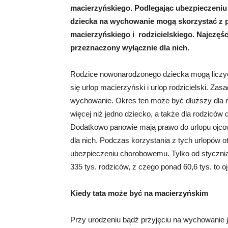
macierzyńskiego. Podlegając ubezpieczeni
dziecka na wychowanie mogą skorzystać z p
macierzyńskiego i rodzicielskiego. Najczęści
przeznaczony wyłącznie dla nich.
Rodzice nowonarodzonego dziecka mogą liczyć ł
się urlop macierzyński i urlop rodzicielski. Zas
wychowanie. Okres ten może być dłuższy dla ro
więcej niż jedno dziecko, a także dla rodzicó
Dodatkowo panowie mają prawo do urlopu ojcows
dla nich. Podczas korzystania z tych urlopów ot
ubezpieczeniu chorobowemu. Tylko od stycznia 
335 tys. rodziców, z czego ponad 60,6 tys. to o
Kiedy tata może być na macierzyńskim
Przy urodzeniu bądź przyjęciu na wychowanie j