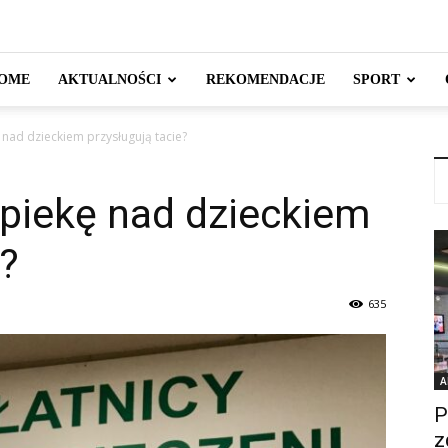
OME
AKTUALNOŚCI
REKOMENDACJE
SPORT
 nad dzieckiem przysługują tacie?
opiekę nad dzieckiem
e?
635
A
P
z