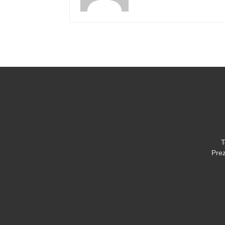
T
Prez