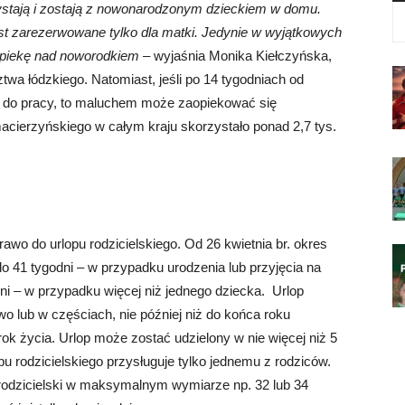
zystają i zostają z nowonarodzonym dzieckiem w domu.
st zarezerwowane tylko dla matki. Jedynie w wyjątkowych
opiekę nad noworodkiem
– wyjaśnia Monika Kiełczyńska,
a łódzkiego. Natomiast, jeśli po 14 tygodniach od
ć do pracy, to maluchem może zaopiekować się
macierzyńskiego w całym kraju skorzystało ponad 2,7 tys.
awo do urlopu rodzicielskiego. Od 26 kwietnia br. okres
do 41 tygodni – w przypadku urodzenia lub przyjęcia na
ni – w przypadku więcej niż jednego dziecka. Urlop
o lub w częściach, nie później niż do końca roku
k życia. Urlop może zostać udzielony w nie więcej niż 5
u rodzicielskiego przysługuje tylko jednemu z rodziców.
rodzicielski w maksymalnym wymiarze np. 32 lub 34