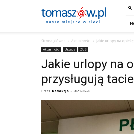
Tomaszów
Mazowiecki
–
portal
H
miejski
Strona główna
Aktualności
Jakie urlopy na opiekę
Aktualności
Urzędy
ZUS
Jakie urlopy na 
przysługują taci
Przez
Redakcja
-
2023-06-20