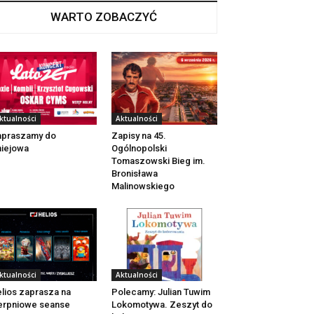
WARTO ZOBACZYĆ
ktualności
Aktualności
apraszamy do
Zapisy na 45.
iejowa
Ogólnopolski
Tomaszowski Bieg im.
Bronisława
Malinowskiego
ktualności
Aktualności
lios zaprasza na
Polecamy: Julian Tuwim
erpniowe seanse
Lokomotywa. Zeszyt do