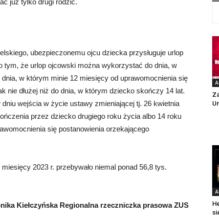
ć już tylko drugi rodzic.
ielskiego, ubezpieczonemu ojcu dziecka przysługuje urlop
o tym, że urlop ojcowski można wykorzystać do dnia, w
 dnia, w którym minie 12 miesięcy od uprawomocnienia się
A
k nie dłużej niż do dnia, w którym dziecko skończy 14 lat.
Z
 dniu wejścia w życie ustawy zmieniającej tj. 26 kwietnia
Un
kończenia przez dziecko drugiego roku życia albo 14 roku
uprawomocnienia się postanowienia orzekającego
 miesięcy 2023 r. przebywało niemal ponad 56,8 tys.
A
He
nika Kiełczyńska Regionalna rzeczniczka prasowa ZUS
si