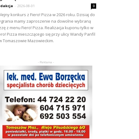
dakcja
-
2026-08-01
0
lejny konkurs z Fiero! Pizza w 2026 roku. Dzisiaj do
grania mamy zaproszenie na dowolne wybraną
zzę z menu Fiero! Pizza. Realizacja kuponu tylko w
ero! Pizza mieszczącego się przy ulicy Wandy Panfil
w Tomaszowie Mazowieckim.
- Reklama -