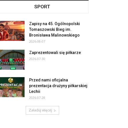
SPORT
Zapisy na 45. Ogólnopolski
Tomaszowski Bieg im.
Bronisława Malinowskiego
2026-08-07
Zaprezentowali się piłkarze
2026-07-30
Przed nami oficjalna
prezentacja drużyny piłkarskiej
Lechii
2026-07-28
Załaduj więcej