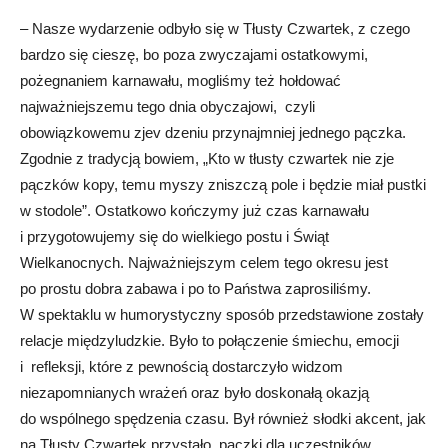
– Nasze wydarzenie odbyło się w Tłusty Czwartek, z czego
bardzo się cieszę, bo poza zwyczajami ostatkowymi,
pożegnaniem karnawału, mogliśmy też hołdować
najważniejszemu tego dnia obyczajowi, czyli
obowiązkowemu zjev dzeniu przynajmniej jednego pączka.
Zgodnie z tradycją bowiem, „Kto w tłusty czwartek nie zje
pączków kopy, temu myszy zniszczą pole i będzie miał pustki
w stodole”. Ostatkowo kończymy już czas karnawału
i przygotowujemy się do wielkiego postu i Świąt
Wielkanocnych. Najważniejszym celem tego okresu jest
po prostu dobra zabawa i po to Państwa zaprosiliśmy.
W spektaklu w humorystyczny sposób przedstawione zostały
relacje międzyludzkie. Było to połączenie śmiechu, emocji
i refleksji, które z pewnością dostarczyło widzom
niezapomnianych wrażeń oraz było doskonałą okazją
do wspólnego spędzenia czasu. Był również słodki akcent, jak
na Tłusty Czwartek przystało, pączki dla uczestników