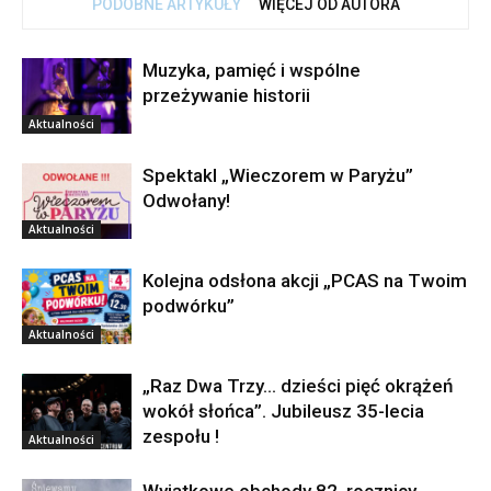
PODOBNE ARTYKUŁY
WIĘCEJ OD AUTORA
Muzyka, pamięć i wspólne
przeżywanie historii
Aktualności
Spektakl „Wieczorem w Paryżu”
Odwołany!
Aktualności
Kolejna odsłona akcji „PCAS na Twoim
podwórku”
Aktualności
„Raz Dwa Trzy… dzieści pięć okrążeń
wokół słońca”. Jubileusz 35-lecia
zespołu !
Aktualności
Wyjątkowe obchody 82. rocznicy