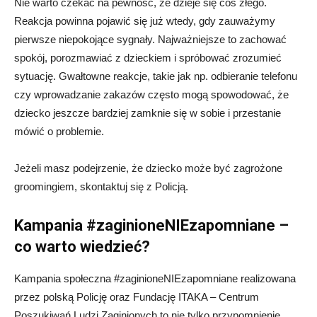
Nie warto czekać na pewność, że dzieje się coś złego.
Reakcja powinna pojawić się już wtedy, gdy zauważymy
pierwsze niepokojące sygnały. Najważniejsze to zachować
spokój, porozmawiać z dzieckiem i spróbować zrozumieć
sytuację. Gwałtowne reakcje, takie jak np. odbieranie telefonu
czy wprowadzanie zakazów często mogą spowodować, że
dziecko jeszcze bardziej zamknie się w sobie i przestanie
mówić o problemie.
Jeżeli masz podejrzenie, że dziecko może być zagrożone
groomingiem, skontaktuj się z Policją.
Kampania #zaginioneNIEzapomniane –
co warto wiedzieć?
Kampania społeczna #zaginioneNIEzapomniane realizowana
przez polską Policję oraz Fundację ITAKA – Centrum
Poszukiwań Ludzi Zaginionych to nie tylko przypomnienie