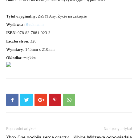
Tytuł oryginalny:
ZaSYPAny. Życie na zakręcie
Wydawca:
Buchmann
ISBN:
978-83-7881-923-3
Liczba stron:
320
Wymiary
: 145mm x 210mm
Okładka:
miękka
Poprzedni artykuł
Następny artykuł
Xbox One podbija serca graczy
Kibice Widzewa odpowiadają