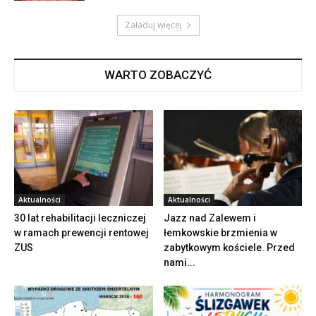
Załaduj więcej
WARTO ZOBACZYĆ
Aktualności
Aktualności
30 lat rehabilitacji leczniczej
Jazz nad Zalewem i
w ramach prewencji rentowej
łemkowskie brzmienia w
ZUS
zabytkowym kościele. Przed
nami...