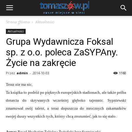
Strona główna
Aktualności
Aktualności
Grupa Wydawnicza Foksal
sp. z o.o. poleca ZaSYPAny.
Życie na zakręcie
Przez
admin
-
2014-10-03
1160
Teraz nie ma nic.
Ta książka to podróż po pięknych europejskich stadionach, ale także próba
dotarcia do skrywanych wcześniej głęboko tajemnic. Sypniewski
zmarnował swój talent, a teraz dopuszcza do mrocznych zakamarków
swojej duszy wszystkich tych, którzy chcą zrozumieć, jak to się stało.
Autor:
Paweł Hochstim,Żelisław Żyżyński,Igor Sypniewski